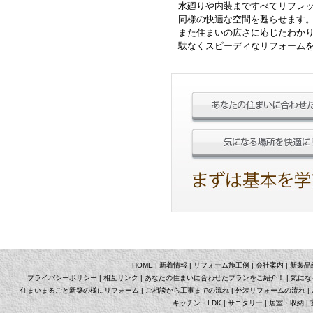
水廻りや内装まですべてリフレ
同様の快適な空間を甦らせます
また住まいの広さに応じたわか
駄なくスピーディなリフォーム
HOME
|
新着情報
|
リフォーム施工例
|
会社案内
|
新製品
プライバシーポリシー
|
相互リンク
|
あなたの住まいに合わせたプランをご紹介！
|
気にな
住まいまるごと新築の様にリフォーム
|
ご相談から工事までの流れ
|
外装リフォームの流れ
|
キッチン・LDK
|
サニタリー
|
居室・収納
|